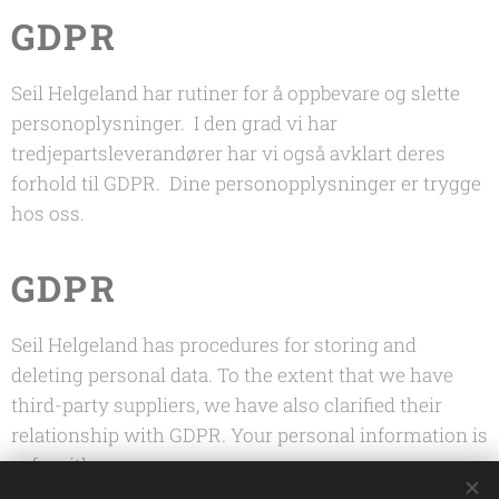
GDPR
Seil Helgeland har rutiner for å oppbevare og slette
personoplysninger. I den grad vi har
tredjepartsleverandører har vi også avklart deres
forhold til GDPR. Dine personopplysninger er trygge
hos oss.
GDPR
Seil Helgeland has procedures for storing and
deleting personal data. To the extent that we have
third-party suppliers, we have also clarified their
relationship with GDPR. Your personal information is
safe with us.