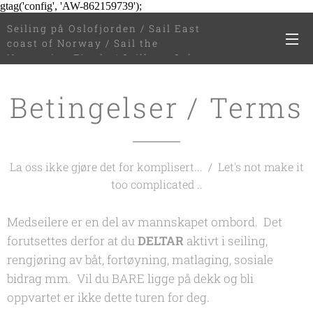
gtag('config', 'AW-862159739');
Seiling på Oslofjorden / Sail East
coast of Norway / Sail the
Norwegian Fjords / Seilkurs Oslo
Betingelser / Terms
La oss ikke gjøre det for komplisert... / Let's not make it
too complicated ..
Medseilere er en del av mannskapet ombord. Det
forutsettes derfor at du
DELTAR
aktivt i seiling,
rengjøring av båt, fortøyning, matlaging, sosiale
bidrag mm. Vil du BARE ligge på dekk og bli
oppvartet er ikke dette turen for deg.