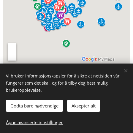
Vi bruker informasjonskapsler for å sikre at nettsiden vår
fungerer som det skal, og for å tilby deg best mulig
brukeropplevelse.
© 2023. #Seil Oslo #Seil Oslofjorden #Seil Skagerak #Seil Asker
#Seil Norge #Sail Fjords #Sail norway #Båtutleie #Seilkurs
Godta bare nødvendige
Aksepter alt
#Sailboat #Sail course #seiltur Østlandet # seiltur Oslo # seiltur
Norge # Seilkurs Skagerak
Åpne avanserte innstillinger
Informasjonskapsler