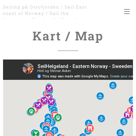
Seiling på Oslofjorden / Sail East
coast of Norway / Sail the
Norwegian Fjords / Seilkurs Oslo
Kart / Map