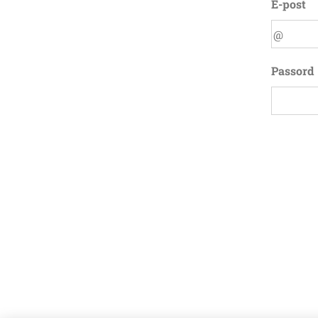
E-post
Passord